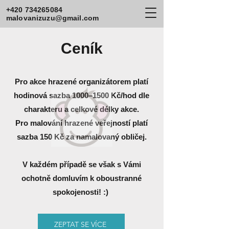
+420 734265084
malovanizuzu@gmail.com
Ceník
Pro akce hrazené organizátorem platí
hodinová sazba 1000–1500 Kč/hod dle
charakteru a celkové délky akce.
Pro malování hrazené veřejností platí
sazba 150 Kč za namalovaný obličej.
V každém případě se však s Vámi
ochotně domluvím k oboustranné
spokojenosti! :)
ZEPTAT SE VÍCE